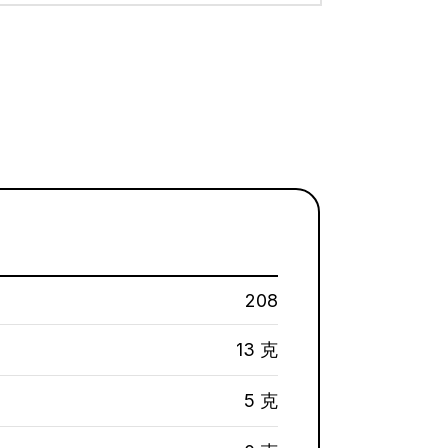
208
13 克
5 克