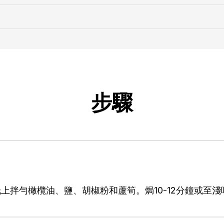
步驟
在鍚紙上拌勻橄欖油、鹽、胡椒粉和蘆筍。焗10-12分鐘或至