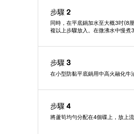
步驟 2
同時，在平底鍋加水至大概3吋(8
複以上步驟放入。在微沸水中慢煮
步驟 3
在小型防黏平底鍋用中高火融化牛
步驟 4
將蘆筍均勻分配在4個碟上，放上流