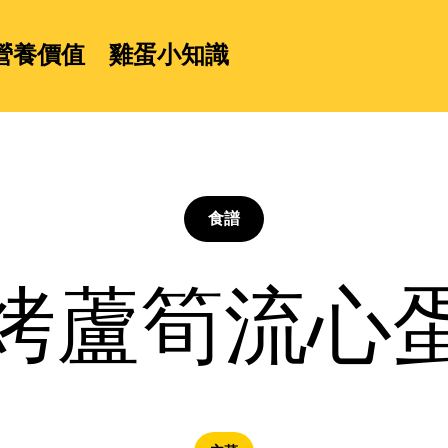
營養價值
雞蛋小知識
食譜
烤蘆筍流心