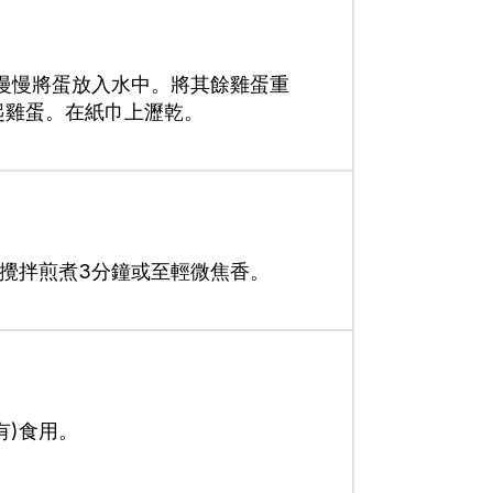
，慢慢將蛋放入水中。將其餘雞蛋重
起雞蛋。在紙巾上瀝乾。
攪拌煎煮3分鐘或至輕微焦香。
有)食用。