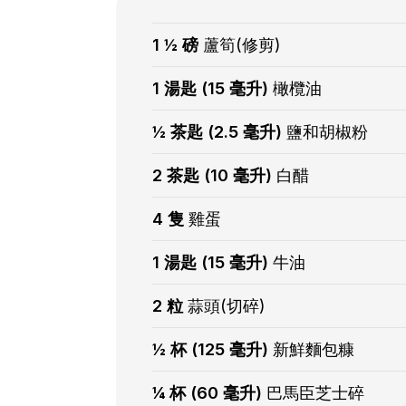
1 ½ 磅
蘆筍(修剪)
1 湯匙 (15 毫升)
橄欖油
½ 茶匙 (2.5 毫升)
鹽和胡椒粉
2 茶匙 (10 毫升)
白醋
4 隻
雞蛋
1 湯匙 (15 毫升)
牛油
2 粒
蒜頭(切碎)
½ 杯 (125 毫升)
新鮮麵包糠
¼ 杯 (60 毫升)
巴馬臣芝士碎