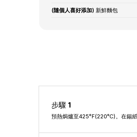
(隨個人喜好添加)
新鮮麵包
步驟 1
預熱焗爐至425°F(220°C)。