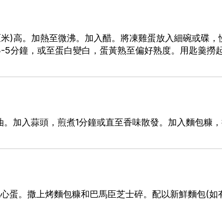
厘米)高。加熱至微沸。加入醋。將凍雞蛋放入細碗或碟
3-5分鐘，或至蛋白變白，蛋黃熟至偏好熟度。用匙羹撈
油。加入蒜頭，煎煮1分鐘或直至香味散發。加入麵包糠，
心蛋。撒上烤麵包糠和巴馬臣芝士碎。配以新鮮麵包(如