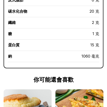
反式脂肪
0 克
碳水化合物
20 克
纖維
2 克
糖
1 克
蛋白質
15 克
鈉
1060 毫克
你可能還會喜歡