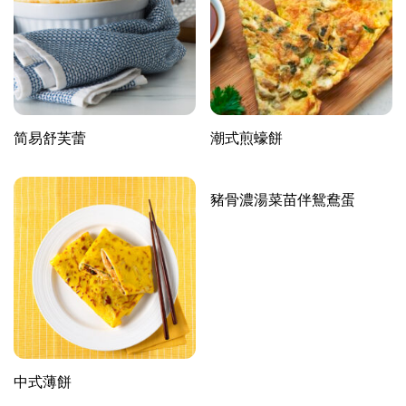
简易舒芙蕾
潮式煎蠔餅
豬骨濃湯菜苗伴鴛鴦蛋
中式薄餅