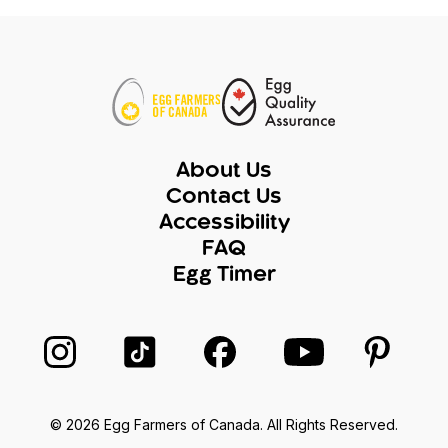
About Us
Contact Us
Accessibility
FAQ
Egg Timer
在 Instagram 上關注我們
在 TikTok 上关注我们
在 Facebook 上關注我們
在 YouTube 上
在 Pin
© 2026 Egg Farmers of Canada. All Rights Reserved.