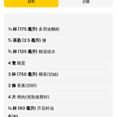
材料
步驟
¾ 杯 (175 毫升)
多用途麵粉
½ 茶匙 (2.5 毫升)
鹽
½ 杯 (125 毫升)
雞湯或水
4 隻
雞蛋
3 杯 (750 毫升)
椰菜(切絲)
2 條
香蔥(切碎)
4 片
煙肉(煮熟後壓碎)
¼ 杯 (60 毫升)
芥花籽油