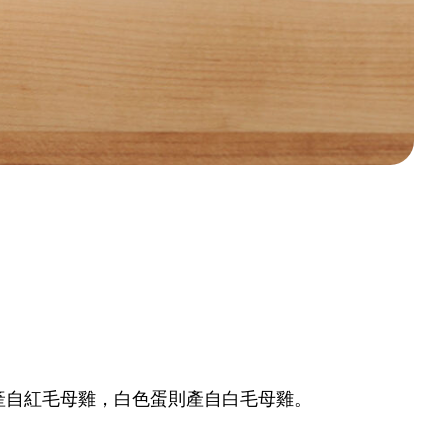
！
產自紅毛母雞，白色蛋則產自白毛母雞。