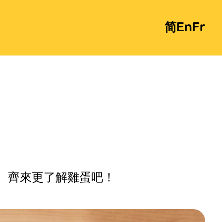
简
En
Fr
。齊來更了解雞蛋吧！