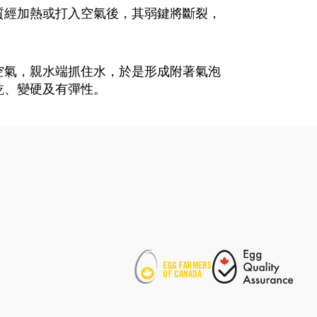
質經加熱或打入空氣後，其弱鍵將斷裂，
空氣，親水端抓住水，於是形成附著氣泡
乾、變硬及有彈性。