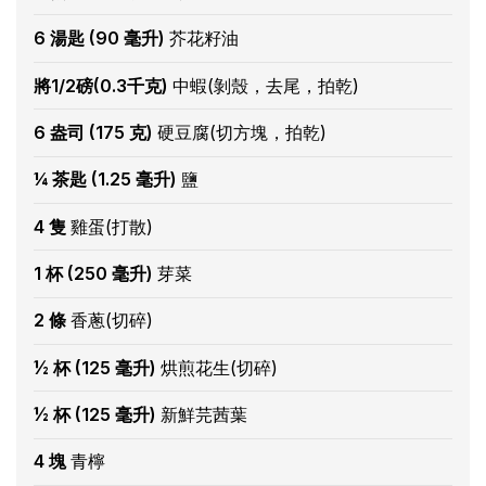
6 湯匙 (90 毫升)
芥花籽油
將1/2磅(0.3千克)
中蝦(剝殼，去尾，拍乾)
6 盎司 (175 克)
硬豆腐(切方塊，拍乾)
¼ 茶匙 (1.25 毫升)
鹽
4 隻
雞蛋(打散)
1 杯 (250 毫升)
芽菜
2 條
香蔥(切碎)
½ 杯 (125 毫升)
烘煎花生(切碎)
½ 杯 (125 毫升)
新鮮芫茜葉
4 塊
青檸