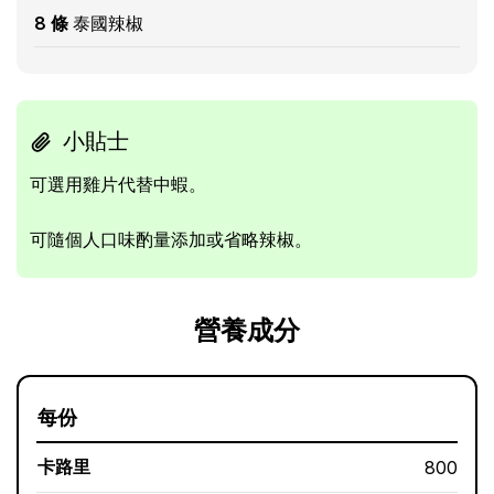
8 條
泰國辣椒
小貼士
可選用雞片代替中蝦。
可隨個人口味酌量添加或省略辣椒。
營養成分
每份
卡路里
800