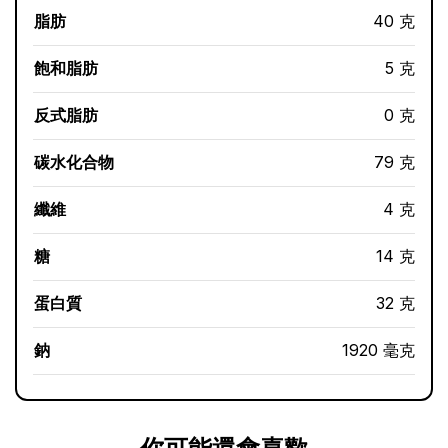
脂肪
40 克
飽和脂肪
5 克
反式脂肪
0 克
碳水化合物
79 克
纖維
4 克
糖
14 克
蛋白質
32 克
鈉
1920 毫克